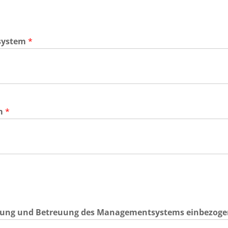
tsystem
*
am
*
klung und Betreuung des Managementsystems einbezogen?