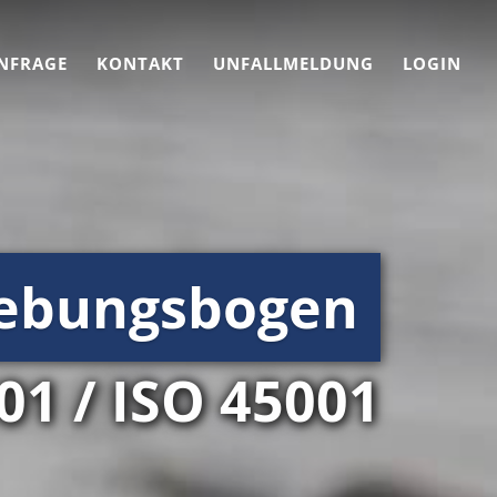
NFRAGE
KONTAKT
UNFALLMELDUNG
LOGIN
ebungsbogen
01 / ISO 45001